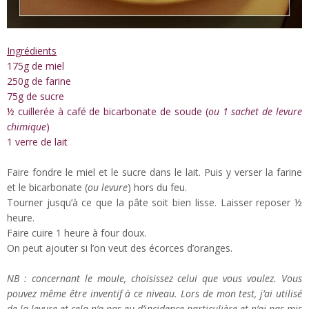
Ingrédients
175g de miel
250g de farine
75g de sucre
½ cuillerée à café de bicarbonate de soude (
ou 1 sachet de levure
chimique
)
1 verre de lait
Faire fondre le miel et le sucre dans le lait. Puis y verser la farine
et le bicarbonate (
ou levure
) hors du feu.
Tourner jusqu’à ce que la pâte soit bien lisse. Laisser reposer ½
heure.
Faire cuire 1 heure à four doux.
On peut ajouter si l’on veut des écorces d’oranges.
NB : concernant le moule, choisissez celui que vous voulez. Vous
pouvez même être inventif à ce niveau. Lors de mon test, j’ai utilisé
de la levure et cela n’a pas eu d’incidence particulière et n’ai pas mis