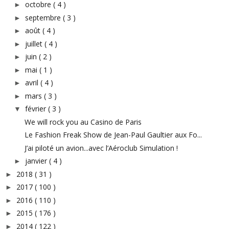
octobre
( 4 )
►
septembre
( 3 )
►
août
( 4 )
►
juillet
( 4 )
►
juin
( 2 )
►
mai
( 1 )
►
avril
( 4 )
►
mars
( 3 )
►
février
( 3 )
▼
We will rock you au Casino de Paris
Le Fashion Freak Show de Jean-Paul Gaultier aux Fo...
J’ai piloté un avion...avec l’Aéroclub Simulation !
janvier
( 4 )
►
2018
( 31 )
►
2017
( 100 )
►
2016
( 110 )
►
2015
( 176 )
►
2014
( 122 )
►