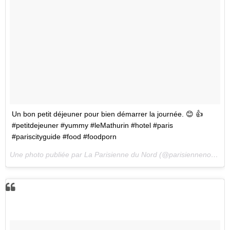
Un bon petit déjeuner pour bien démarrer la journée. 😊 👍
#petitdejeuner #yummy #leMathurin #hotel #paris
#pariscityguide #food #foodporn
Une photo publiée par La Parisienne du Nord (@parisiennenord) le