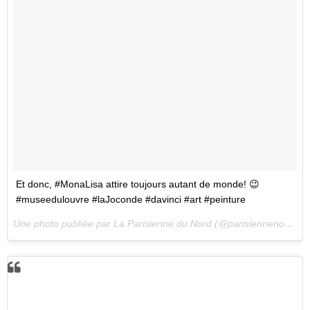
Et donc, #MonaLisa attire toujours autant de monde! 😉
#museedulouvre #laJoconde #davinci #art #peinture
Une photo publiée par La Parisienne du Nord (@parisiennenord) le