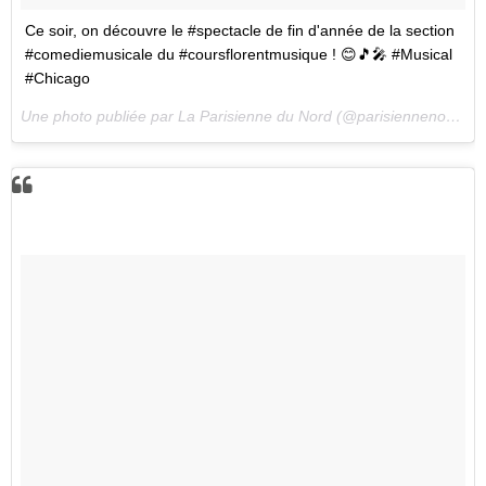
Ce soir, on découvre le #spectacle de fin d'année de la section
#comediemusicale du #coursflorentmusique ! 😊🎵🎤 #Musical
#Chicago
Une photo publiée par La Parisienne du Nord (@parisiennenord) le