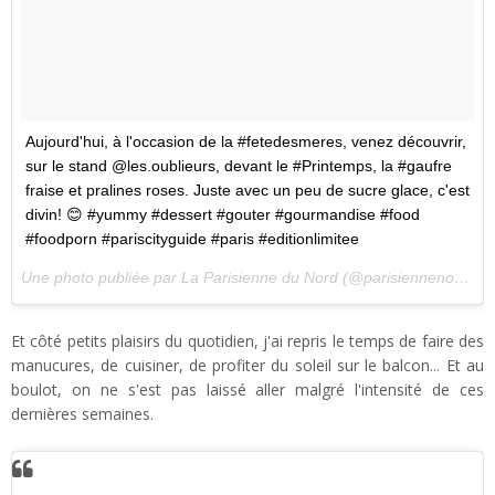
Aujourd'hui, à l'occasion de la #fetedesmeres, venez découvrir,
sur le stand @les.oublieurs, devant le #Printemps, la #gaufre
fraise et pralines roses. Juste avec un peu de sucre glace, c'est
divin! 😊 #yummy #dessert #gouter #gourmandise #food
#foodporn #pariscityguide #paris #editionlimitee
Une photo publiée par La Parisienne du Nord (@parisiennenord) le
Et côté petits plaisirs du quotidien, j'ai repris le temps de faire des
manucures, de cuisiner, de profiter du soleil sur le balcon... Et au
boulot, on ne s'est pas laissé aller malgré l'intensité de ces
dernières semaines.