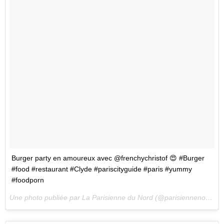
Burger party en amoureux avec @frenchychristof 😍 #Burger
#food #restaurant #Clyde #pariscityguide #paris #yummy
#foodporn
Une photo publiée par La Parisienne du Nord (@parisiennenord) le