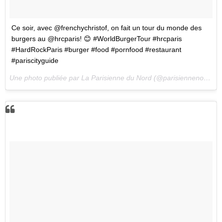
Ce soir, avec @frenchychristof, on fait un tour du monde des
burgers au @hrcparis! 😊 #WorldBurgerTour #hrcparis
#HardRockParis #burger #food #pornfood #restaurant
#pariscityguide
Une photo publiée par La Parisienne du Nord (@parisiennenord) le