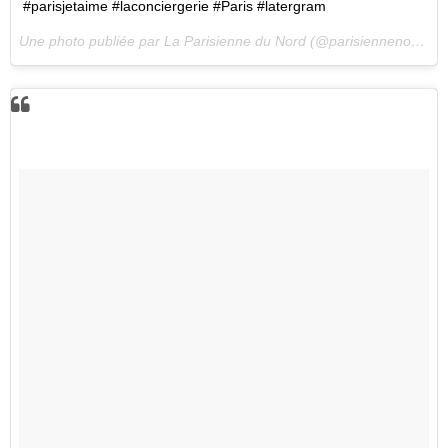
#parisjetaime #laconciergerie #Paris #latergram
Une photo publiée par La Parisienne du Nord (@parisiennenord) le