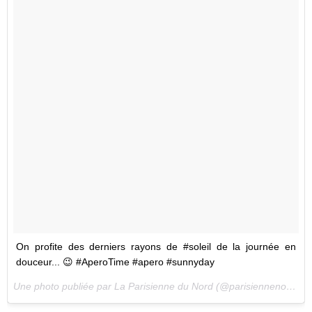
On profite des derniers rayons de #soleil de la journée en
douceur... 😉 #AperoTime #apero #sunnyday
Une photo publiée par La Parisienne du Nord (@parisiennenord) le