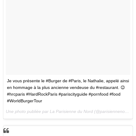
Je vous présente le #Burger de #Paris, le Nathalie, appelé ainsi
en hommage à la plus ancienne vendeuse du #restaurant. 😉
#hrcparis #HardRockParis #pariscityguide #pornfood #food
#WorldBurgerTour
Une photo publiée par La Parisienne du Nord (@parisiennenord) le