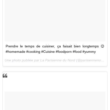
Prendre le temps de cuisiner, ça faisait bien longtemps 😉
#homemade #cooking #Cuisine #foodporn #food #yummy
Une photo publiée par La Parisienne du Nord (@parisiennenord) le