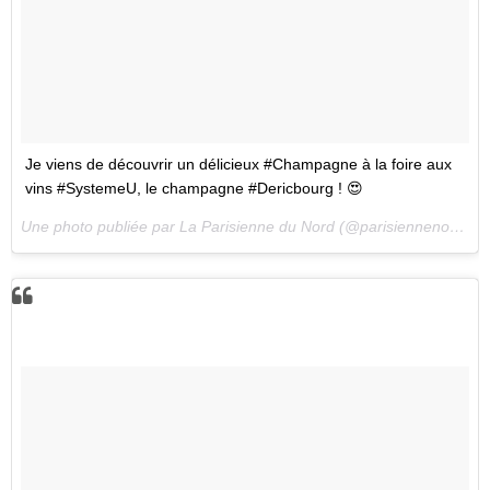
Je viens de découvrir un délicieux #Champagne à la foire aux
vins #SystemeU, le champagne #Dericbourg ! 😍
Une photo publiée par La Parisienne du Nord (@parisiennenord) le