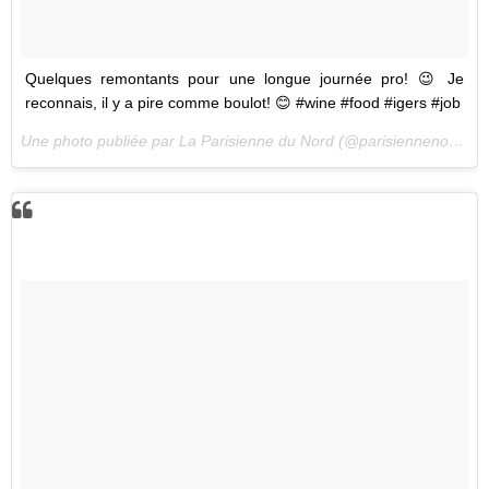
Quelques remontants pour une longue journée pro! 😉 Je
reconnais, il y a pire comme boulot! 😊 #wine #food #igers #job
Une photo publiée par La Parisienne du Nord (@parisiennenord) le