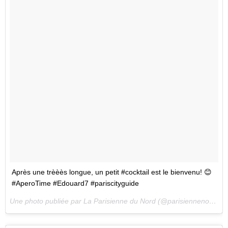
Après une trèèès longue, un petit #cocktail est le bienvenu! 😊
#AperoTime #Edouard7 #pariscityguide
Une photo publiée par La Parisienne du Nord (@parisiennenord) le