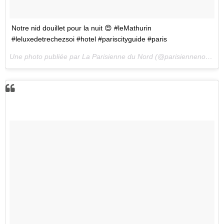
Notre nid douillet pour la nuit 😍 #leMathurin
#leluxedetrechezsoi #hotel #pariscityguide #paris
Une photo publiée par La Parisienne du Nord (@parisiennenord) le