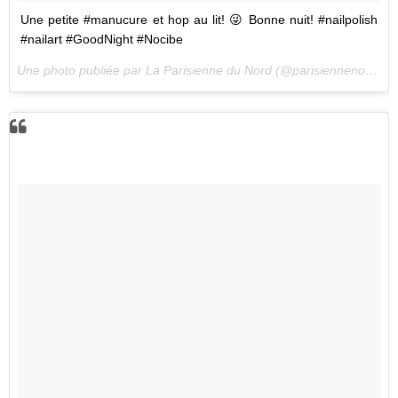
Une petite #manucure et hop au lit! 😜 Bonne nuit! #nailpolish
#nailart #GoodNight #Nocibe
Une photo publiée par La Parisienne du Nord (@parisiennenord) le