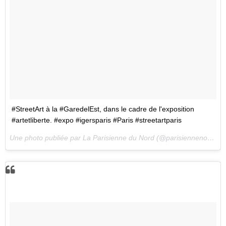
#StreetArt à la #GaredelEst, dans le cadre de l'exposition
#artetliberte. #expo #igersparis #Paris #streetartparis
Une photo publiée par La Parisienne du Nord (@parisiennenord) le