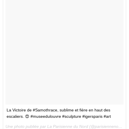
La Victoire de #Samothrace, sublime et fière en haut des
escaliers. 😍 #museedulouvre #sculpture #igersparis #art
Une photo publiée par La Parisienne du Nord (@parisiennenord) le