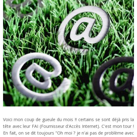
Voici mon coup de gueule du mois !! certains se sont déjà pris la
tête avec leur FAI (Fournisseur d'Accès Internet). C'est mon tour !
En fait, on se dit toujours "Oh moi ? je n'ai pas de problème avec