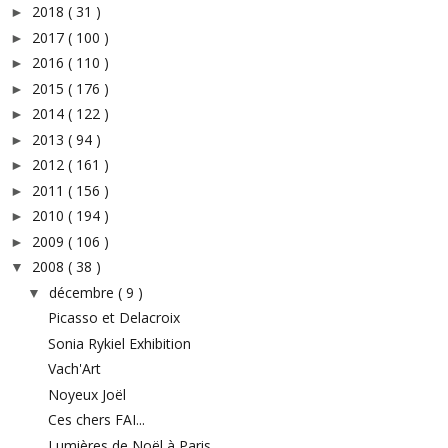
2018
( 31 )
►
2017
( 100 )
►
2016
( 110 )
►
2015
( 176 )
►
2014
( 122 )
►
2013
( 94 )
►
2012
( 161 )
►
2011
( 156 )
►
2010
( 194 )
►
2009
( 106 )
►
2008
( 38 )
▼
décembre
( 9 )
▼
Picasso et Delacroix
Sonia Rykiel Exhibition
Vach'Art
Noyeux Joël
Ces chers FAI...
Lumières de Noël à Paris