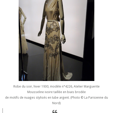
Robe du soir, hiver 1930, modèle n°4226, Atelier Marguerite
Mousseline ivoire taillée en biais brodée
de motifs de nuages stylisés en tube argent. (Photo
© La Parisienne du
Nord)