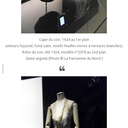
Cape du soir, 1924 au 1er plan
(velours façonné, fond satin, motifs feuilles noires à nervures blanches)
Robe du soir, été 1924, modèle n°2078 au 2nd plan
(lamé argent) [Photo
© La Parisienne du Nord ]