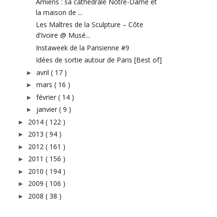
Amiens : sa cathédrale Notre-Dame et
la maison de ...
Les Maîtres de la Sculpture – Côte
d’Ivoire @ Musé...
Instaweek de la Parisienne #9
Idées de sortie autour de Paris [Best of]
avril
( 17 )
►
mars
( 16 )
►
février
( 14 )
►
janvier
( 9 )
►
2014
( 122 )
►
2013
( 94 )
►
2012
( 161 )
►
2011
( 156 )
►
2010
( 194 )
►
2009
( 106 )
►
2008
( 38 )
►