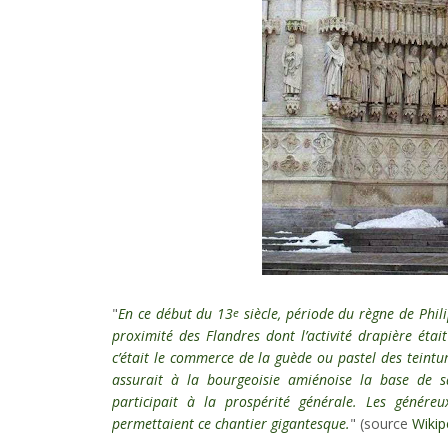
"
En ce début du 13
siècle, période du règne de Phili
e
proximité des Flandres dont l’activité drapière éta
c’était le commerce de la guède ou pastel des teinturi
assurait à la bourgeoisie amiénoise la base de s
participait à la prospérité générale. Les génére
permettaient ce chantier gigantesque.
" (source
Wikip