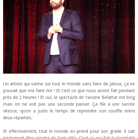
Un artiste qui vanne sur tout le monde sans faire de jaloux, ça ne
pouvait que me faire rire ! Et c’est ce que nous avons fait pendant
près de 2 heures ! Et oui, le spectacle de Yassine Belattar est long
mais on ne voit pas une seconde passer. Ça file à une sacrée
vitesse, qu’on a juste le temps de reprendre son souffle entre
deux réparties.
Et effectivement, tout le monde en prend pour son grade. Il sait
également être proche de l’actualité. C’est ce qui fait la longévité