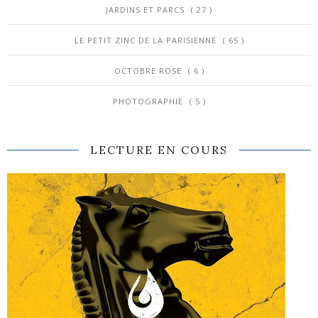
JARDINS ET PARCS
( 27 )
LE PETIT ZINC DE LA PARISIENNE
( 65 )
OCTOBRE ROSE
( 6 )
PHOTOGRAPHIE
( 5 )
LECTURE EN COURS