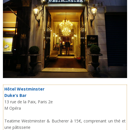
Hôtel Westminster
Duke’s Bar
13 rue de la Paix, Paris 2e
M Opéra
Teatime Westminster & Bucherer à 15€, comprenant un thé et
une pâtisserie