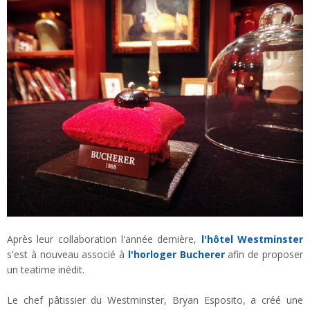
Après leur collaboration l'année dernière,
l'hôtel Westminster
s'est à nouveau associé à
l'horloger Bucherer
afin de proposer
un teatime inédit.
Le chef pâtissier du Westminster, Bryan Esposito, a créé une