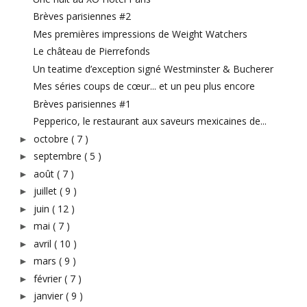
Brèves parisiennes #2
Mes premières impressions de Weight Watchers
Le château de Pierrefonds
Un teatime d’exception signé Westminster & Bucherer
Mes séries coups de cœur... et un peu plus encore
Brèves parisiennes #1
Pepperico, le restaurant aux saveurs mexicaines de...
octobre
( 7 )
►
septembre
( 5 )
►
août
( 7 )
►
juillet
( 9 )
►
juin
( 12 )
►
mai
( 7 )
►
avril
( 10 )
►
mars
( 9 )
►
février
( 7 )
►
janvier
( 9 )
►