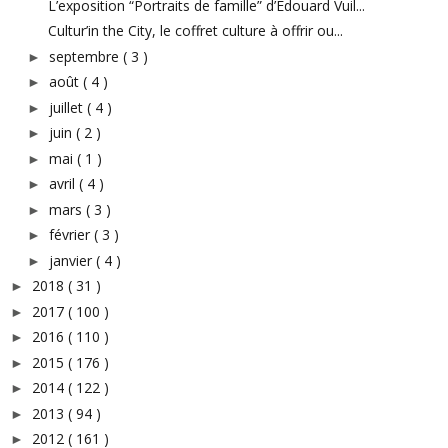
L’exposition “Portraits de famille” d’Edouard Vuil...
Cultur’in the City, le coffret culture à offrir ou...
septembre
( 3 )
►
août
( 4 )
►
juillet
( 4 )
►
juin
( 2 )
►
mai
( 1 )
►
avril
( 4 )
►
mars
( 3 )
►
février
( 3 )
►
janvier
( 4 )
►
2018
( 31 )
►
2017
( 100 )
►
2016
( 110 )
►
2015
( 176 )
►
2014
( 122 )
►
2013
( 94 )
►
2012
( 161 )
►