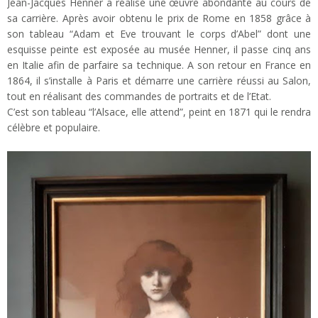
Jean-Jacques Henner a réalisé une œuvre abondante au cours de
sa carrière. Après avoir obtenu le prix de Rome en 1858 grâce à
son tableau “Adam et Eve trouvant le corps d’Abel” dont une
esquisse peinte est exposée au musée Henner, il passe cinq ans
en Italie afin de parfaire sa technique. A son retour en France en
1864, il s’installe à Paris et démarre une carrière réussi au Salon,
tout en réalisant des commandes de portraits et de l’Etat.
C’est son tableau “l’Alsace, elle attend”, peint en 1871 qui le rendra
célèbre et populaire.