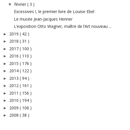
février
( 3 )
▼
Excessives !, le premier livre de Louise Ebel
Le musée Jean-Jacques Henner
L’exposition Otto Wagner, maître de l’Art nouveau ...
2019
( 42 )
►
2018
( 31 )
►
2017
( 100 )
►
2016
( 110 )
►
2015
( 176 )
►
2014
( 122 )
►
2013
( 94 )
►
2012
( 161 )
►
2011
( 156 )
►
2010
( 194 )
►
2009
( 106 )
►
2008
( 38 )
►