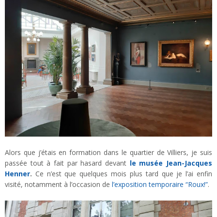
Alors que j’étais en formation dans le quartier de Villiers, je suis
passée tout à fait par hasard devant
le musée Jean-Jacques
Henner
.
Ce n’est que quelques mois plus tard que je l’ai enfin
visité, notamment à l’occasion de
l’exposition temporaire “Roux!”
.