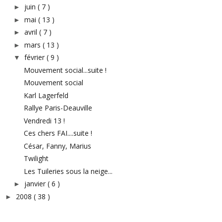
juin
( 7 )
►
mai
( 13 )
►
avril
( 7 )
►
mars
( 13 )
►
février
( 9 )
▼
Mouvement social...suite !
Mouvement social
Karl Lagerfeld
Rallye Paris-Deauville
Vendredi 13 !
Ces chers FAI....suite !
César, Fanny, Marius
Twilight
Les Tuileries sous la neige...
janvier
( 6 )
►
2008
( 38 )
►