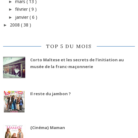
mars
( 13 )
►
février
( 9 )
►
janvier
( 6 )
►
2008
( 38 )
►
TOP 5 DU MOIS
Corto Maltese et les secrets de l’initiation au
musée de la franc-maçonnerie
Il reste du jambon ?
{Cinéma} Maman