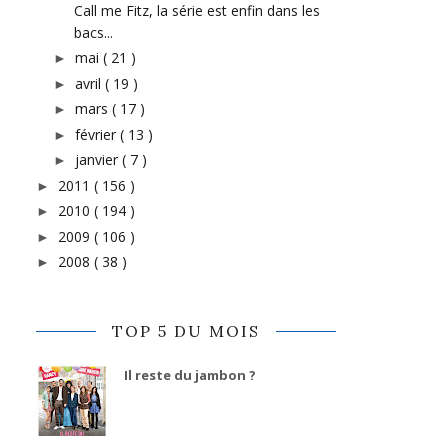
Call me Fitz, la série est enfin dans les
bacs...
mai
( 21 )
►
avril
( 19 )
►
mars
( 17 )
►
février
( 13 )
►
janvier
( 7 )
►
2011
( 156 )
►
2010
( 194 )
►
2009
( 106 )
►
2008
( 38 )
►
TOP 5 DU MOIS
Il reste du jambon ?