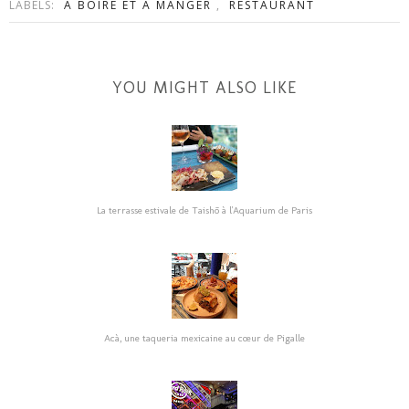
LABELS:
A BOIRE ET À MANGER
,
RESTAURANT
YOU MIGHT ALSO LIKE
La terrasse estivale de Taishō à l'Aquarium de Paris
Acà, une taqueria mexicaine au cœur de Pigalle