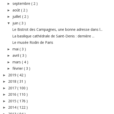
septembre
( 2 )
►
août
( 2 )
►
juillet
( 2 )
►
juin
( 3 )
▼
Le Bistrot des Campagnes, une bonne adresse dans l...
La basilique cathédrale de Saint-Denis : dernière ...
Le musée Rodin de Paris
mai
( 3 )
►
avril
( 3 )
►
mars
( 4 )
►
février
( 3 )
►
2019
( 42 )
►
2018
( 31 )
►
2017
( 100 )
►
2016
( 110 )
►
2015
( 176 )
►
2014
( 122 )
►
2013
( 94 )
►