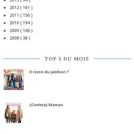
2012
( 161 )
►
2011
( 156 )
►
2010
( 194 )
►
2009
( 106 )
►
2008
( 38 )
►
TOP 5 DU MOIS
Il reste du jambon ?
{Cinéma} Maman