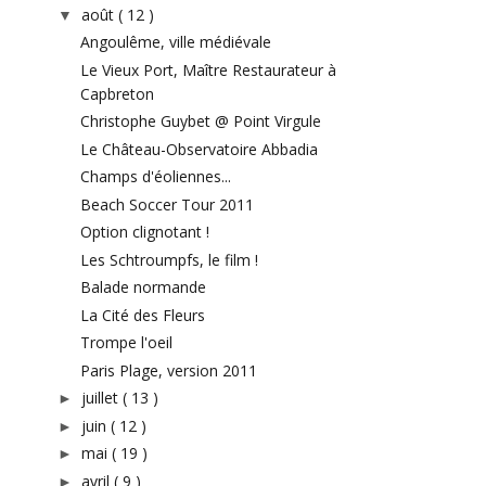
août
( 12 )
▼
Angoulême, ville médiévale
Le Vieux Port, Maître Restaurateur à
Capbreton
Christophe Guybet @ Point Virgule
Le Château-Observatoire Abbadia
Champs d'éoliennes...
Beach Soccer Tour 2011
Option clignotant !
Les Schtroumpfs, le film !
Balade normande
La Cité des Fleurs
Trompe l'oeil
Paris Plage, version 2011
juillet
( 13 )
►
juin
( 12 )
►
mai
( 19 )
►
avril
( 9 )
►