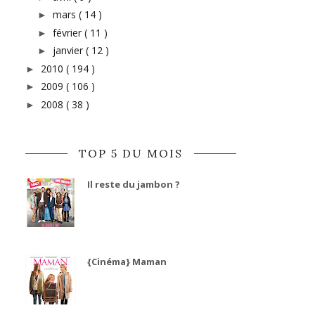
mars
( 14 )
►
février
( 11 )
►
janvier
( 12 )
►
2010
( 194 )
►
2009
( 106 )
►
2008
( 38 )
►
TOP 5 DU MOIS
Il reste du jambon ?
{Cinéma} Maman