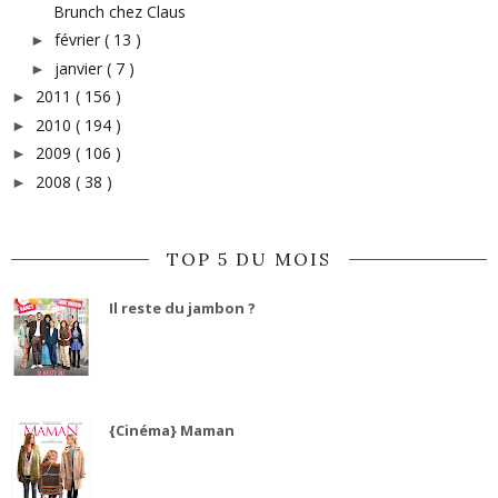
Brunch chez Claus
février
( 13 )
►
janvier
( 7 )
►
2011
( 156 )
►
2010
( 194 )
►
2009
( 106 )
►
2008
( 38 )
►
TOP 5 DU MOIS
Il reste du jambon ?
{Cinéma} Maman