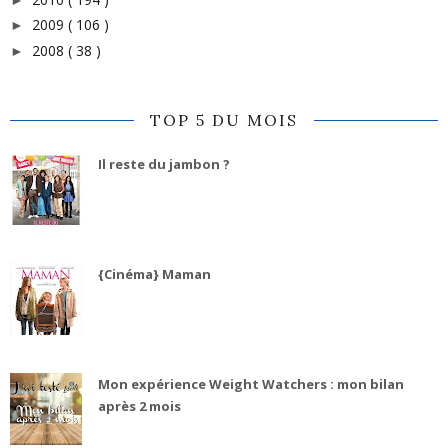
2009
( 106 )
►
2008
( 38 )
►
TOP 5 DU MOIS
Il reste du jambon ?
{Cinéma} Maman
Mon expérience Weight Watchers : mon bilan
après 2 mois