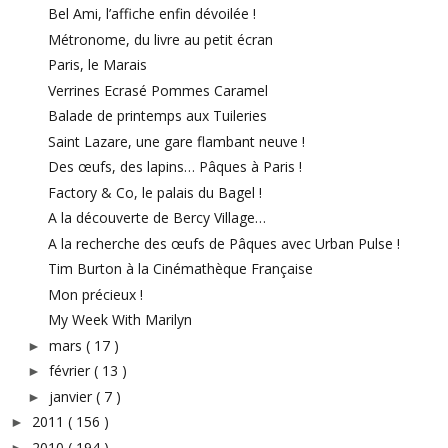
Bel Ami, l’affiche enfin dévoilée !
Métronome, du livre au petit écran
Paris, le Marais
Verrines Ecrasé Pommes Caramel
Balade de printemps aux Tuileries
Saint Lazare, une gare flambant neuve !
Des œufs, des lapins… Pâques à Paris !
Factory & Co, le palais du Bagel !
A la découverte de Bercy Village…
A la recherche des œufs de Pâques avec Urban Pulse !
Tim Burton à la Cinémathèque Française
Mon précieux !
My Week With Marilyn
mars
( 17 )
►
février
( 13 )
►
janvier
( 7 )
►
2011
( 156 )
►
2010
( 194 )
►