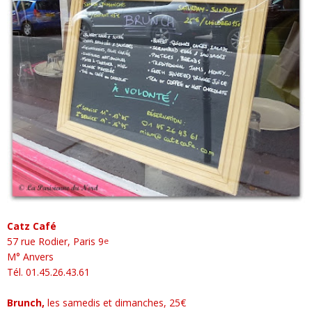
Catz Café
57 rue Rodier, Paris 9
e
M° Anvers
Tél. 01.45.26.43.61
Brunch
,
les samedis et dimanches, 25€