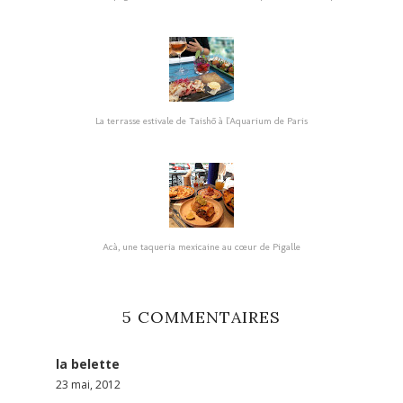
La terrasse estivale de Taishō à l'Aquarium de Paris
Acà, une taqueria mexicaine au cœur de Pigalle
5 COMMENTAIRES
la belette
23 mai, 2012