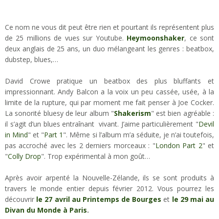
Ce nom ne vous dit peut être rien et pourtant ils représentent plus
de 25 millions de vues sur Youtube.
Heymoonshaker
, ce sont
deux anglais de 25 ans, un duo mélangeant les genres : beatbox,
dubstep, blues,…
David Crowe pratique un beatbox des plus bluffants et
impressionnant. Andy Balcon a la voix un peu cassée, usée, à la
limite de la rupture, qui par moment me fait penser à Joe Cocker.
La sonorité bluesy de leur album "
Shakerism
" est bien agréable :
il s’agit d’un blues entraînant vivant. J’aime particulièrement "
Devil
in Mind
" et "
Part 1
". Même si l’album m’a séduite, je n’ai toutefois,
pas accroché avec les 2 derniers morceaux : "
London Part 2
" et
"
Colly Drop
". Trop expérimental à mon goût…
Après avoir arpenté la Nouvelle-Zélande, ils se sont produits à
travers le monde entier depuis février 2012. Vous pourrez les
découvrir
le 27 avril au Printemps de Bourges
et
le 29 mai au
Divan du Monde à Paris
.