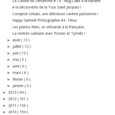
La Cuisine du Dimanche # 14 : Mug Cake à la banane
A la découverte de la Tour Saint Jacques !
Comptoir Urbain, une délicieuse cantine parisienne !
Happy Samedi Photographie #4 : Fleux
Les pianos Klein, un artisanat à la française
La rentrée culinaire avec Prunier et Tyrrells !
août
( 13 )
►
juillet
( 12 )
►
juin
( 13 )
►
mai
( 5 )
►
avril
( 6 )
►
mars
( 6 )
►
février
( 9 )
►
janvier
( 4 )
►
2013
( 94 )
►
2012
( 161 )
►
2011
( 156 )
►
2010
( 194 )
►