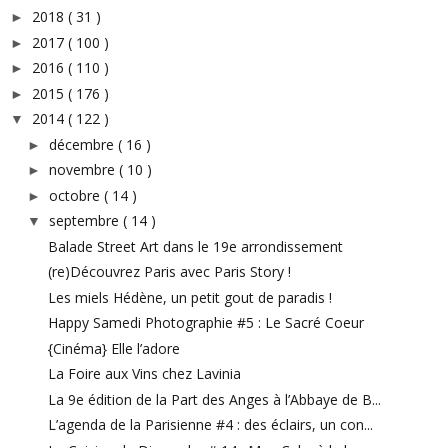
2018
( 31 )
►
2017
( 100 )
►
2016
( 110 )
►
2015
( 176 )
►
2014
( 122 )
▼
décembre
( 16 )
►
novembre
( 10 )
►
octobre
( 14 )
►
septembre
( 14 )
▼
Balade Street Art dans le 19e arrondissement
(re)Découvrez Paris avec Paris Story !
Les miels Hédène, un petit gout de paradis !
Happy Samedi Photographie #5 : Le Sacré Coeur
{Cinéma} Elle l’adore
La Foire aux Vins chez Lavinia
La 9e édition de la Part des Anges à l’Abbaye de B...
L’agenda de la Parisienne #4 : des éclairs, un con...