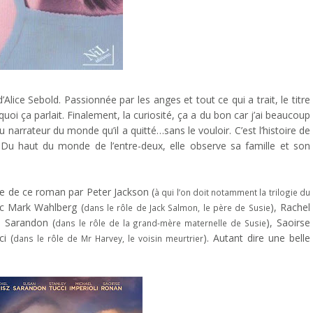
d’Alice Sebold. Passionnée par les anges et tout ce qui a trait, le titre
oi ça parlait. Finalement, la curiosité, ça a du bon car j’ai beaucoup
du narrateur du monde qu’il a quitté…sans le vouloir. C’est l’histoire de
 Du haut du monde de l’entre-deux, elle observe sa famille et son
ue de ce roman par Peter Jackson (
à qui l’on doit notamment la trilogie du
ec Mark Wahlberg (
), Rachel
dans le rôle de Jack Salmon, le père de Susie
n Sarandon (
), Saoirse
dans le rôle de la grand-mère maternelle de Susie
i (
). Autant dire une belle
dans le rôle de Mr Harvey, le voisin meurtrier