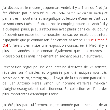
J’ai découvert le musée Jacquemart-André, il y a 1 an ou 2 et j’ai
été éblouie par la beauté du lieu
(
) et
hôtel particulier du 19e siècle
par la très importante et magnifique collection d’œuvres d’art que
se sont constitués au fil du temps le couple Jacquemart-André. Il y
a quelques jours, je suis retournée avec plaisir dans ce lieu pour y
découvrir une exposition temporaire consacrée l’école de peinture
espagnole que je connaissais finalement assez peu : "
De Greco à
Dalí
". J’avais bien visité une exposition consacrée à Miró, il y a
plusieurs années et je connais également quelques œuvres de
Picasso ou Dalí mais finalement en sachant peu sur leur travail.
L’exposition regroupe une cinquantaine d’œuvres de 25 artistes,
réparties sur 4 siècles et organisée par thématiques (
portraits,
). Il s’agit de la collection particulière
scènes de plein air, art religieux,…
de Juan Antonio Pérez Simón, un homme d’affaires mexicain
d’origine espagnole et collectionneur. Sa collection est l’une des
plus importantes d’Amérique Latine.
J’ai été plus particulièrement impressionnée par le sens du détail