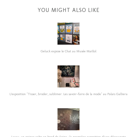
YOU MIGHT ALSO LIKE
Geluck expose le Chat au Musée Maillol
L’exposition "Tisser, broder, sublimer. Les savoir-faire de la mode" au Palais Galliera
Lavau, un prince celte en bord de Seine : la première exposition d’une découverte