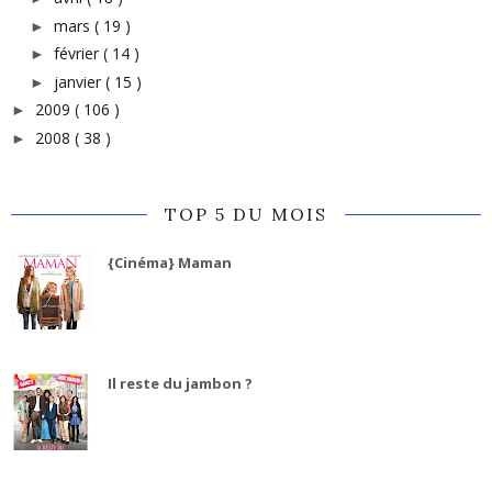
mars
( 19 )
►
février
( 14 )
►
janvier
( 15 )
►
2009
( 106 )
►
2008
( 38 )
►
TOP 5 DU MOIS
{Cinéma} Maman
Il reste du jambon ?