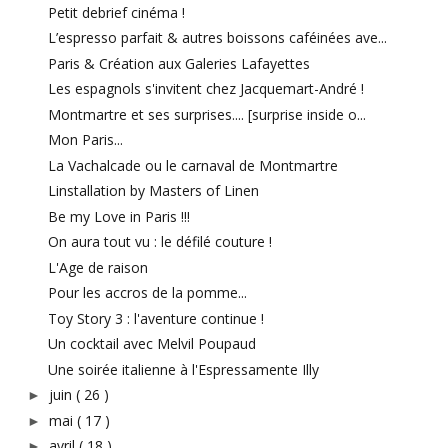
Petit debrief cinéma !
L’espresso parfait & autres boissons caféinées ave...
Paris & Création aux Galeries Lafayettes
Les espagnols s'invitent chez Jacquemart-André !
Montmartre et ses surprises.... [surprise inside o...
Mon Paris...
La Vachalcade ou le carnaval de Montmartre
Linstallation by Masters of Linen
Be my Love in Paris !!!
On aura tout vu : le défilé couture !
L'Age de raison
Pour les accros de la pomme...
Toy Story 3 : l'aventure continue !
Un cocktail avec Melvil Poupaud
Une soirée italienne à l'Espressamente Illy
juin
( 26 )
►
mai
( 17 )
►
avril
( 18 )
►