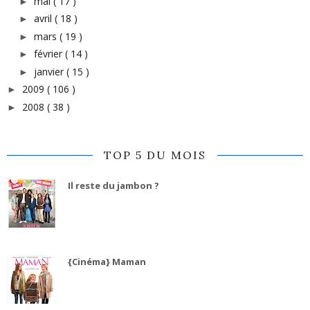
mai
( 17 )
►
avril
( 18 )
►
mars
( 19 )
►
février
( 14 )
►
janvier
( 15 )
►
2009
( 106 )
►
2008
( 38 )
►
TOP 5 DU MOIS
Il reste du jambon ?
{Cinéma} Maman