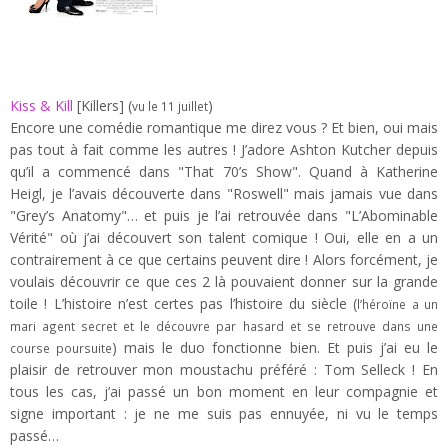
Kiss & Kill
[Killers] (
)
vu le 11 juillet
Encore une comédie romantique me direz vous ? Et bien, oui mais
pas tout à fait comme les autres ! J’adore Ashton Kutcher depuis
qu’il a commencé dans "That 70’s Show". Quand à Katherine
Heigl, je l’avais découverte dans "Roswell" mais jamais vue dans
"Grey’s Anatomy"… et puis je l’ai retrouvée dans "L’Abominable
Vérité" où j’ai découvert son talent comique ! Oui, elle en a un
contrairement à ce que certains peuvent dire ! Alors forcément, je
voulais découvrir ce que ces 2 là pouvaient donner sur la grande
toile ! L’histoire n’est certes pas l’histoire du siècle
(
l’héroïne a un
mari agent secret et le découvre par hasard et se retrouve dans une
) mais le duo fonctionne bien. Et puis j’ai eu le
course poursuite
plaisir de retrouver mon moustachu préféré : Tom Selleck ! En
tous les cas, j’ai passé un bon moment en leur compagnie et
signe important : je ne me suis pas ennuyée, ni vu le temps
passé…