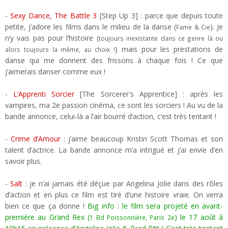
-
Sexy Dance, The Battle 3
[Step Up 3] : parce que depuis toute
petite, j’adore les films dans le milieu de la danse (
). Je
Fame & Cie
n’y vais pas pour l’histoire (
toujours inexistante dans ce genre là ou
) mais pour les prestations de
alors toujours la même, au choix !
danse qui me donnent des frissons à chaque fois ! Ce que
j’aimerais danser comme eux !
-
L’Apprenti Sorcier
[The Sorcerer's Apprentice] : après les
vampires, ma 2e passion cinéma, ce sont les sorciers ! Au vu de la
bande annonce, celui-là a l’air bourré d’action, c’est très tentant !
-
Crime d’Amour
: j’aime beaucoup Kristin Scott Thomas et son
talent d’actrice. La bande annonce m’a intrigué et j’ai envie d’en
savoir plus.
-
Salt
: je n’ai jamais été déçue par Angelina Jolie dans des rôles
d’action et en plus ce film est tiré d’une histoire vraie. On verra
bien ce que ça donne !
Big info : le film sera projeté en avant-
première au Grand Rex (
) le 17 août à
1 Bd Poissonnière, Paris 2e