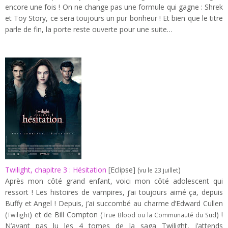
encore une fois ! On ne change pas une formule qui gagne : Shrek
et Toy Story, ce sera toujours un pur bonheur ! Et bien que le titre
parle de fin, la porte reste ouverte pour une suite…
Twilight, chapitre 3 : Hésitation
[Eclipse] (
)
vu le 23 juillet
Après mon côté grand enfant, voici mon côté adolescent qui
ressort ! Les histoires de vampires, j’ai toujours aimé ça, depuis
Buffy et Angel ! Depuis, j’ai succombé au charme d’Edward Cullen
(
) et de Bill Compton (
) !
Twilight
True Blood ou la Communauté du Sud
N’ayant pas lu les 4 tomes de la saga Twilight, j’attends