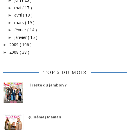
juin
( 26 )
►
mai
( 17 )
►
avril
( 18 )
►
mars
( 19 )
►
février
( 14 )
►
janvier
( 15 )
►
2009
( 106 )
►
2008
( 38 )
►
TOP 5 DU MOIS
Il reste du jambon ?
{Cinéma} Maman