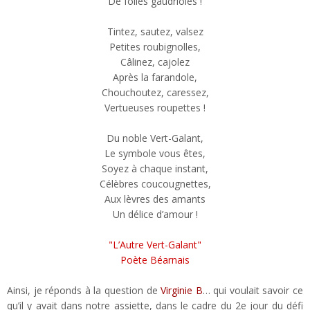
De folles gaudrioles !
Tintez, sautez, valsez
Petites roubignolles,
Câlinez, cajolez
Après la farandole,
Chouchoutez, caressez,
Vertueuses roupettes !
Du noble Vert-Galant,
Le symbole vous êtes,
Soyez à chaque instant,
Célèbres coucougnettes,
Aux lèvres des amants
Un délice d’amour !
"L’Autre Vert-Galant"
Poète Béarnais
Ainsi, je réponds à la question de
Virginie B
… qui voulait savoir ce
qu’il y avait dans notre assiette, dans le cadre du 2e jour du défi