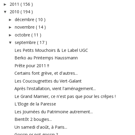
2011
( 156 )
►
2010
( 194 )
▼
décembre
( 10 )
►
novembre
( 14 )
►
octobre
( 11 )
►
septembre
( 17 )
▼
Les Petits Mouchoirs & Le Label UGC
Berko au Printemps Haussmann
Prête pour 2011 !!
Certains font grève, et d'autres...
Les Coucougnettes du Vert-Galant
Après l'installation, vient l'aménagement...
Le Grand Marnier, ce n'est pas que pour les crêpes !
L'Eloge de la Paresse
Les Journées du Patrimoine autrement...
Bientôt 2 bougies...
Un samedi d'août, à Paris...
Gossip or not gossip ?