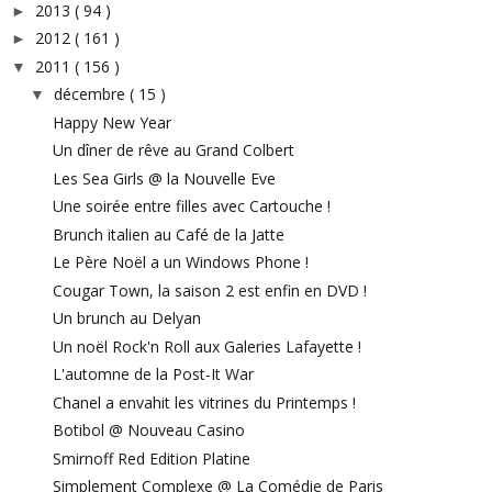
2013
( 94 )
►
2012
( 161 )
►
2011
( 156 )
▼
décembre
( 15 )
▼
Happy New Year
Un dîner de rêve au Grand Colbert
Les Sea Girls @ la Nouvelle Eve
Une soirée entre filles avec Cartouche !
Brunch italien au Café de la Jatte
Le Père Noël a un Windows Phone !
Cougar Town, la saison 2 est enfin en DVD !
Un brunch au Delyan
Un noël Rock'n Roll aux Galeries Lafayette !
L'automne de la Post-It War
Chanel a envahit les vitrines du Printemps !
Botibol @ Nouveau Casino
Smirnoff Red Edition Platine
Simplement Complexe @ La Comédie de Paris