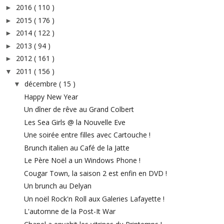
2016
( 110 )
►
2015
( 176 )
►
2014
( 122 )
►
2013
( 94 )
►
2012
( 161 )
►
2011
( 156 )
▼
décembre
( 15 )
▼
Happy New Year
Un dîner de rêve au Grand Colbert
Les Sea Girls @ la Nouvelle Eve
Une soirée entre filles avec Cartouche !
Brunch italien au Café de la Jatte
Le Père Noël a un Windows Phone !
Cougar Town, la saison 2 est enfin en DVD !
Un brunch au Delyan
Un noël Rock'n Roll aux Galeries Lafayette !
L'automne de la Post-It War