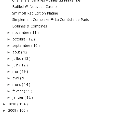
Chanel a envahit les vitrines du Printemps !
Botibol @ Nouveau Casino
Smirnoff Red Edition Platine
Simplement Complexe @ La Comédie de Paris
Bobines & Combines
novembre
( 11 )
►
octobre
( 12 )
►
septembre
( 16 )
►
août
( 12 )
►
juillet
( 13 )
►
juin
( 12 )
►
mai
( 19 )
►
avril
( 9 )
►
mars
( 14 )
►
février
( 11 )
►
janvier
( 12 )
►
2010
( 194 )
►
2009
( 106 )
►