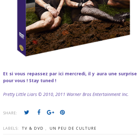
Et si vous repassez par ici mercredi, il y aura une surprise
pour vous ! Stay tuned !
Pretty Little Liars © 2010, 2011 Warner Bros Entertainment Inc.
SHARE:
LABELS:
TV & DVD
,
UN PEU DE CULTURE