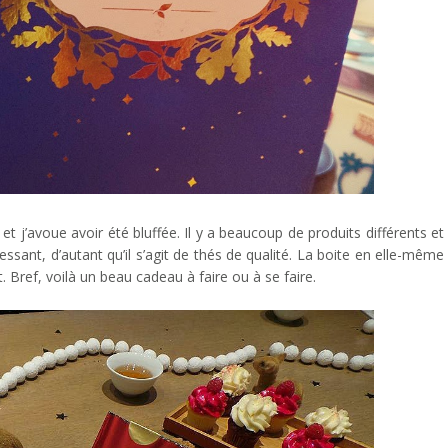
et j’avoue avoir été bluffée. Il y a beaucoup de produits différents et
ressant, d’autant qu’il s’agit de thés de qualité. La boite en elle-même
t. Bref, voilà un beau cadeau à faire ou à se faire.