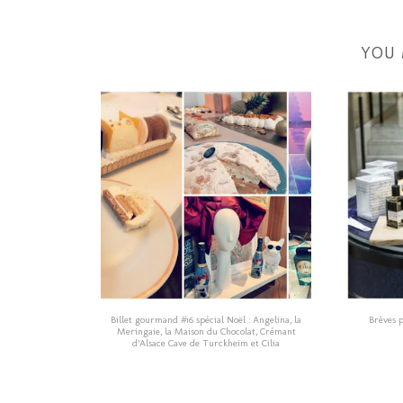
YOU 
Billet gourmand #16 spécial Noël : Angelina, la
Brèves p
Meringaie, la Maison du Chocolat, Crémant
d’Alsace Cave de Turckheim et Cilia