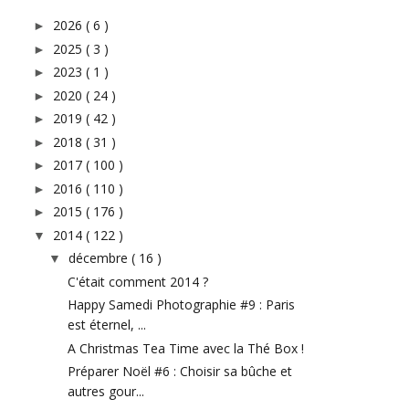
2026
( 6 )
►
2025
( 3 )
►
2023
( 1 )
►
2020
( 24 )
►
2019
( 42 )
►
2018
( 31 )
►
2017
( 100 )
►
2016
( 110 )
►
2015
( 176 )
►
2014
( 122 )
▼
décembre
( 16 )
▼
C'était comment 2014 ?
Happy Samedi Photographie #9 : Paris
est éternel, ...
A Christmas Tea Time avec la Thé Box !
Préparer Noël #6 : Choisir sa bûche et
autres gour...