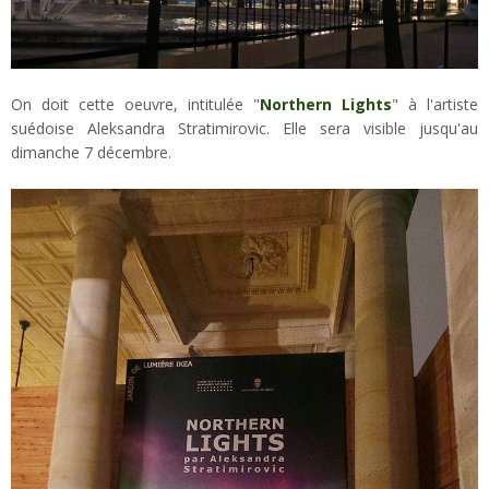
On doit cette oeuvre, intitulée "
Northern Lights
" à l'artiste
suédoise Aleksandra Stratimirovic. Elle sera visible jusqu'au
dimanche 7 décembre.