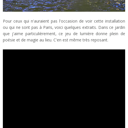
Pour ceux qui n'auraient pas l'occasion de voir cette installation
ou qui ne sont pas à Paris, voici quelques extraits. Dans ce jardin
que j'aime particulièrement, ce jeu de lumière donne plein de
poésie et de magie au lieu. C'en est même très reposant.