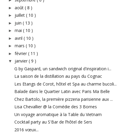
►
août
( 8 )
►
juillet
( 10 )
►
juin
( 13 )
►
mai
( 10 )
►
avril
( 10 )
►
mars
( 10 )
►
février
( 11 )
►
janvier
( 9 )
▼
G by Gaspard, un sandwich original d'inspiration i...
La saison de la distillation au pays du Cognac
Les Etangs de Corot, hôtel et Spa au charme bucoli...
Balade dans le Quartier Latin avec Paris Ma Belle
Chez Bartolo, la première pizzeria parisienne aux ...
Lisa Chevallier @ la Comédie des 3 Bornes
Un voyage aromatique à la Table du Vietnam
Cocktail party au S'Bar de l’hôtel de Sers
2016 vœux...