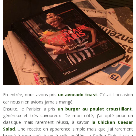
En entrée, nous avons pris
un avocado toast
. C'était l'occasion
car nous n'en avions jamais mangé.
Ensuite, le Parisien a pris
un burger au poulet croustillant
,
généreux et très savoureux. De mon côté, j'ai opté pour un
classique mais rarement réussi, à savoir
la Chicken Caesar
Salad
. Une recette en apparence simple mais que j'ai rarement
trouvé à mon goût jusqu'à celle goûtée au Coffee Club. Il n'y a