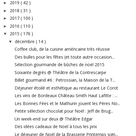
2019
( 42 )
►
2018
( 31 )
►
2017
( 100 )
►
2016
( 110 )
►
2015
( 176 )
▼
décembre
( 14 )
▼
Coffee club, de la cuisine américaine très réussie
Des bulles pour les fêtes (et toute autre occasion...
Sélection gourmande de bûches de noël 2015
Soixante degrés @ Théâtre de la Contrescarpe
Billet gourmand #6 : Petrossian, la Maison de la T...
Déjeuner étoilé et esthétique au restaurant Le Corot
Les vins de Bordeaux Château Smith Haut Lafitte : ...
Les Bonnes Fées et le Mathurin jouent les Pères No...
Petite sélection chocolat pour Noël : Jeff de Brug...
Un week-end sur deux @ Théâtre Edgar
Des idées cadeaux de Noël à tous les prix
Le déjeuner de Noël de la Brasserie Printemps sign...