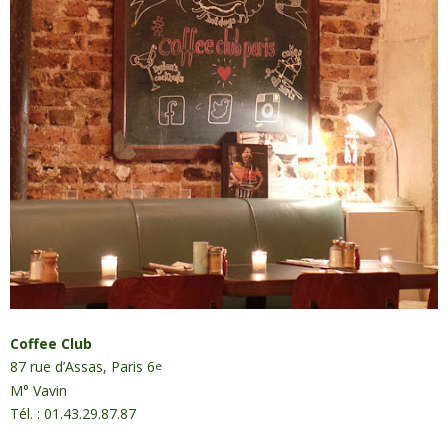
Coffee Club
87 rue d’Assas, Paris 6
e
M° Vavin
Tél. : 01.43.29.87.87