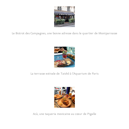
Le Bistrot des Campagnes, une bonne adresse dans le quartier de Montparnasse
La terrasse estivale de Taishō à l'Aquarium de Paris
Acà, une taqueria mexicaine au cœur de Pigalle