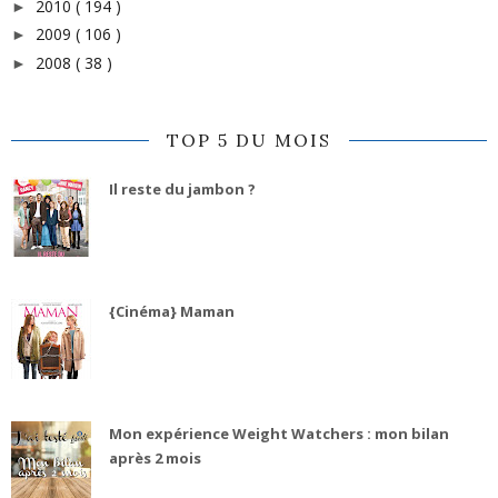
2010
( 194 )
►
2009
( 106 )
►
2008
( 38 )
►
TOP 5 DU MOIS
Il reste du jambon ?
{Cinéma} Maman
Mon expérience Weight Watchers : mon bilan
après 2 mois