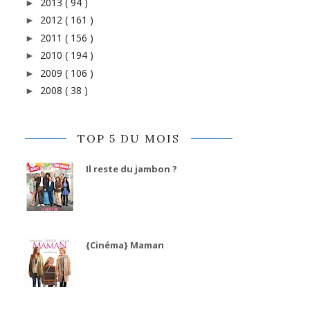
2013
( 94 )
►
2012
( 161 )
►
2011
( 156 )
►
2010
( 194 )
►
2009
( 106 )
►
2008
( 38 )
►
TOP 5 DU MOIS
Il reste du jambon ?
{Cinéma} Maman