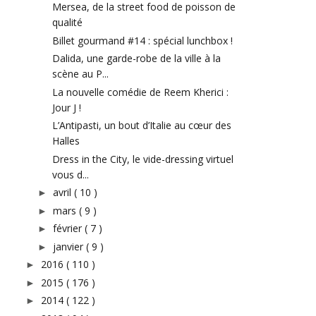
Mersea, de la street food de poisson de
qualité
Billet gourmand #14 : spécial lunchbox !
Dalida, une garde-robe de la ville à la
scène au P...
La nouvelle comédie de Reem Kherici :
Jour J !
L’Antipasti, un bout d’Italie au cœur des
Halles
Dress in the City, le vide-dressing virtuel
vous d...
avril
( 10 )
►
mars
( 9 )
►
février
( 7 )
►
janvier
( 9 )
►
2016
( 110 )
►
2015
( 176 )
►
2014
( 122 )
►