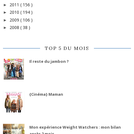
2011
( 156 )
►
2010
( 194 )
►
2009
( 106 )
►
2008
( 38 )
►
TOP 5 DU MOIS
Il reste du jambon ?
{Cinéma} Maman
Mon expérience Weight Watchers : mon bilan
après 2 mois