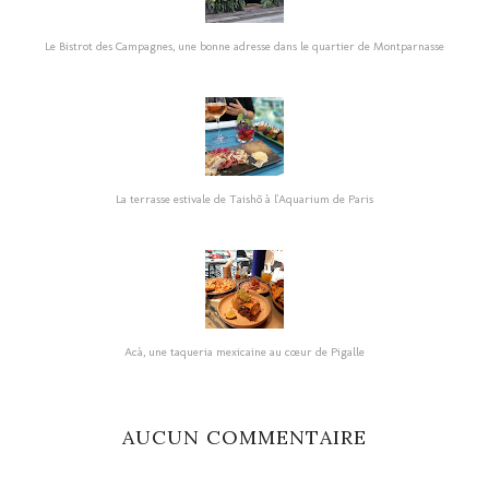
Le Bistrot des Campagnes, une bonne adresse dans le quartier de Montparnasse
La terrasse estivale de Taishō à l'Aquarium de Paris
Acà, une taqueria mexicaine au cœur de Pigalle
AUCUN COMMENTAIRE