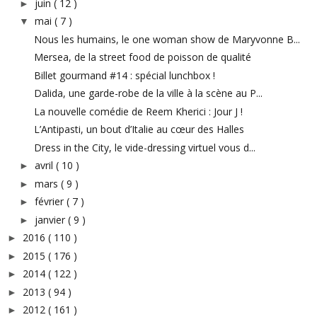
juin
( 12 )
►
mai
( 7 )
▼
Nous les humains, le one woman show de Maryvonne B...
Mersea, de la street food de poisson de qualité
Billet gourmand #14 : spécial lunchbox !
Dalida, une garde-robe de la ville à la scène au P...
La nouvelle comédie de Reem Kherici : Jour J !
L’Antipasti, un bout d’Italie au cœur des Halles
Dress in the City, le vide-dressing virtuel vous d...
avril
( 10 )
►
mars
( 9 )
►
février
( 7 )
►
janvier
( 9 )
►
2016
( 110 )
►
2015
( 176 )
►
2014
( 122 )
►
2013
( 94 )
►
2012
( 161 )
►