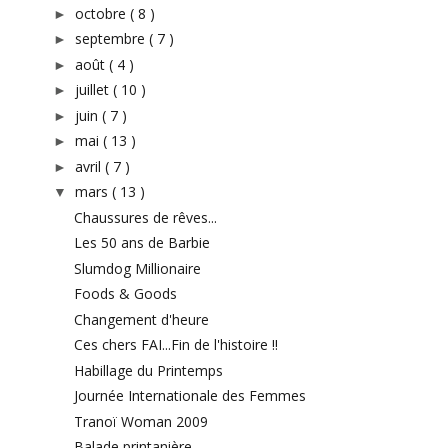
octobre
( 8 )
►
septembre
( 7 )
►
août
( 4 )
►
juillet
( 10 )
►
juin
( 7 )
►
mai
( 13 )
►
avril
( 7 )
►
mars
( 13 )
▼
Chaussures de rêves...
Les 50 ans de Barbie
Slumdog Millionaire
Foods & Goods
Changement d'heure
Ces chers FAI...Fin de l'histoire !!
Habillage du Printemps
Journée Internationale des Femmes
Tranoï Woman 2009
Balade printanière....