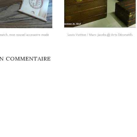
atch, mon nouvel accessoire mode
Louis Vuitton / Marc Jacobs @ Arts Décoratifs
N COMMENTAIRE