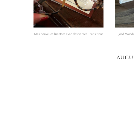
Mes nouvelles lunettes avec des verres Transitions
Jord Woodw
AUCU