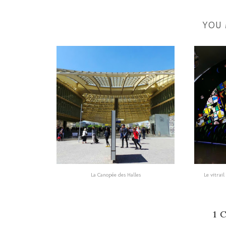
YOU 
La Canopée des Halles
Le vitrai
1 