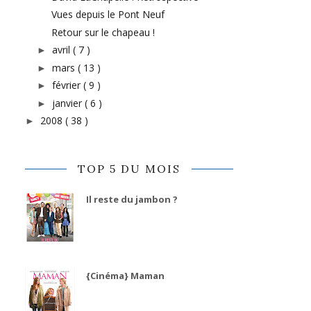
Vues depuis le Pont Neuf
Retour sur le chapeau !
avril
( 7 )
►
mars
( 13 )
►
février
( 9 )
►
janvier
( 6 )
►
2008
( 38 )
►
TOP 5 DU MOIS
Il reste du jambon ?
{Cinéma} Maman