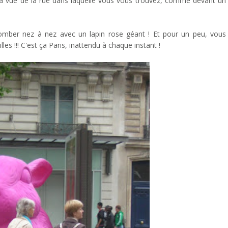
 la vue de la rue dans laquelle vous vous trouvez, comme devant un
tomber nez à nez avec un lapin rose géant ! Et pour un peu, vous
es !!! C'est ça Paris, inattendu à chaque instant !