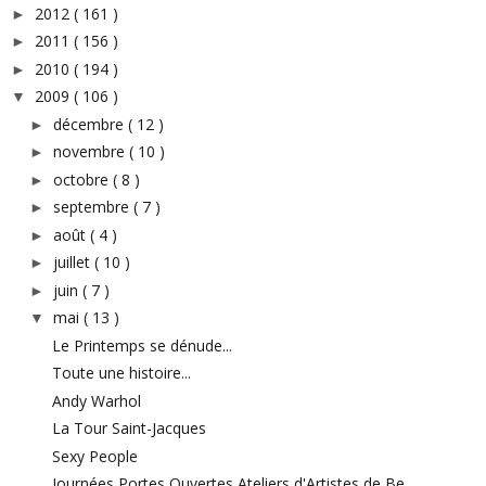
2012
( 161 )
►
2011
( 156 )
►
2010
( 194 )
►
2009
( 106 )
▼
décembre
( 12 )
►
novembre
( 10 )
►
octobre
( 8 )
►
septembre
( 7 )
►
août
( 4 )
►
juillet
( 10 )
►
juin
( 7 )
►
mai
( 13 )
▼
Le Printemps se dénude...
Toute une histoire...
Andy Warhol
La Tour Saint-Jacques
Sexy People
Journées Portes Ouvertes Ateliers d'Artistes de Be...