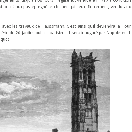
gements jusqu’à nos jours : l’église fut vendue en 1797 à condition
lution n’aura pas épargné le clocher qui sera, finalement, vendu aux
avec les travaux de Haussmann. C’est ainsi qu’il deviendra la Tour
érie de 20 jardins publics parisiens. Il sera inauguré par Napoléon III.
iques.