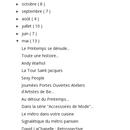
octobre
( 8 )
►
septembre
( 7 )
►
août
( 4 )
►
juillet
( 10 )
►
juin
( 7 )
►
mai
( 13 )
▼
Le Printemps se dénude...
Toute une histoire...
Andy Warhol
La Tour Saint-Jacques
Sexy People
Journées Portes Ouvertes Ateliers
d'Artistes de Be...
Au détour du Printemps...
Dans la série "Accessoires de Mode"...
Le métro dans votre cuisine
Signalétique du métro parisien
David LaChapelle : Retrospective