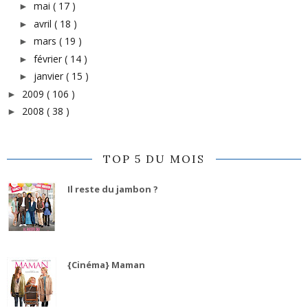
mai
( 17 )
►
avril
( 18 )
►
mars
( 19 )
►
février
( 14 )
►
janvier
( 15 )
►
2009
( 106 )
►
2008
( 38 )
►
TOP 5 DU MOIS
Il reste du jambon ?
{Cinéma} Maman