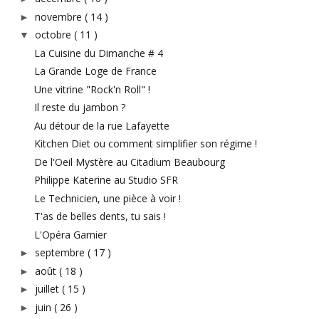
novembre
( 14 )
►
octobre
( 11 )
▼
La Cuisine du Dimanche # 4
La Grande Loge de France
Une vitrine "Rock'n Roll" !
Il reste du jambon ?
Au détour de la rue Lafayette
Kitchen Diet ou comment simplifier son régime !
De l'Oeil Mystère au Citadium Beaubourg
Philippe Katerine au Studio SFR
Le Technicien, une pièce à voir !
T'as de belles dents, tu sais !
L'Opéra Garnier
septembre
( 17 )
►
août
( 18 )
►
juillet
( 15 )
►
juin
( 26 )
►