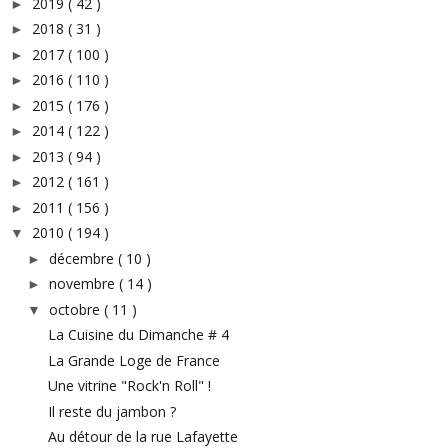
2019
( 42 )
►
2018
( 31 )
►
2017
( 100 )
►
2016
( 110 )
►
2015
( 176 )
►
2014
( 122 )
►
2013
( 94 )
►
2012
( 161 )
►
2011
( 156 )
►
2010
( 194 )
▼
décembre
( 10 )
►
novembre
( 14 )
►
octobre
( 11 )
▼
La Cuisine du Dimanche # 4
La Grande Loge de France
Une vitrine "Rock'n Roll" !
Il reste du jambon ?
Au détour de la rue Lafayette