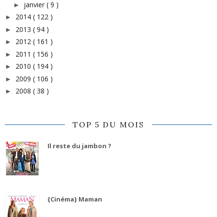
janvier
( 9 )
►
2014
( 122 )
►
2013
( 94 )
►
2012
( 161 )
►
2011
( 156 )
►
2010
( 194 )
►
2009
( 106 )
►
2008
( 38 )
►
TOP 5 DU MOIS
Il reste du jambon ?
{Cinéma} Maman