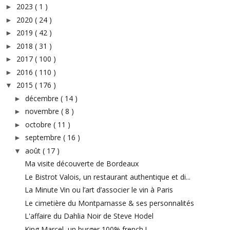
2023
( 1 )
►
2020
( 24 )
►
2019
( 42 )
►
2018
( 31 )
►
2017
( 100 )
►
2016
( 110 )
►
2015
( 176 )
▼
décembre
( 14 )
►
novembre
( 8 )
►
octobre
( 11 )
►
septembre
( 16 )
►
août
( 17 )
▼
Ma visite découverte de Bordeaux
Le Bistrot Valois, un restaurant authentique et di...
La Minute Vin ou l’art d’associer le vin à Paris
Le cimetière du Montparnasse & ses personnalités
L'affaire du Dahlia Noir de Steve Hodel
King Marcel, un burger 100% french !