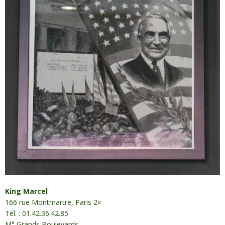
King Marcel
166 rue Montmartre, Paris 2
e
Tél. : 01.42.36.42.85
M° Grands Boulevards