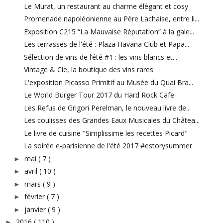
Le Murat, un restaurant au charme élégant et cosy
Promenade napoléonienne au Père Lachaise, entre li...
Exposition C215 “La Mauvaise Réputation” à la gale...
Les terrasses de l'été : Plaza Havana Club et Papa...
Sélection de vins de l’été #1 : les vins blancs et...
Vintage & Cie, la boutique des vins rares
L'exposition Picasso Primitif au Musée du Quai Bra...
Le World Burger Tour 2017 du Hard Rock Cafe
Les Refus de Grigori Perelman, le nouveau livre de...
Les coulisses des Grandes Eaux Musicales du Châtea...
Le livre de cuisine "Simplissime les recettes Picard"
La soirée e-parisienne de l'été 2017 #estorysummer
mai
( 7 )
►
avril
( 10 )
►
mars
( 9 )
►
février
( 7 )
►
janvier
( 9 )
►
2016
( 110 )
►