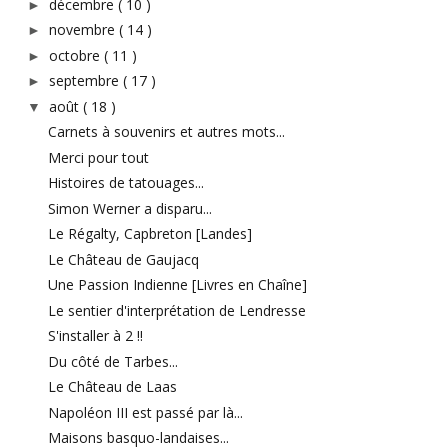
décembre
( 10 )
►
novembre
( 14 )
►
octobre
( 11 )
►
septembre
( 17 )
►
août
( 18 )
▼
Carnets à souvenirs et autres mots...
Merci pour tout
Histoires de tatouages...
Simon Werner a disparu...
Le Régalty, Capbreton [Landes]
Le Château de Gaujacq
Une Passion Indienne [Livres en Chaîne]
Le sentier d'interprétation de Lendresse
S'installer à 2 !!
Du côté de Tarbes...
Le Château de Laas
Napoléon III est passé par là...
Maisons basquo-landaises...