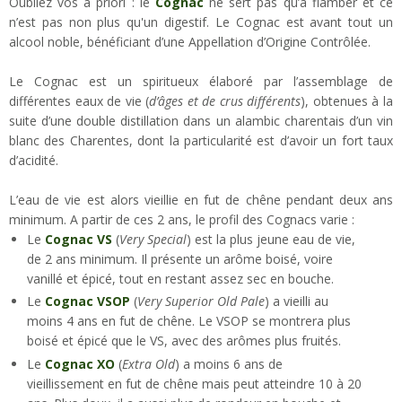
Oubliez vos a priori : le
Cognac
ne sert pas qu’à flamber et ce
n’est pas non plus qu'un digestif. Le Cognac est avant tout un
alcool noble, bénéficiant d’une Appellation d’Origine Contrôlée.
Le Cognac est un spiritueux élaboré par l’assemblage de
différentes eaux de vie (
d’âges et de crus différents
), obtenues à la
suite d’une double distillation dans un alambic charentais d’un vin
blanc des Charentes, dont la particularité est d’avoir un fort taux
d’acidité.
L’eau de vie est alors vieillie en fut de chêne pendant deux ans
minimum. A partir de ces 2 ans, le profil des Cognacs varie :
L
e
Cognac VS
(
Very Special
) est la plus jeune eau de vie,
de 2 ans minimum. Il présente un arôme boisé, voire
vanillé et épicé, tout en restant assez sec en bouche.
L
e
Cognac VSOP
(
Very Superior Old Pale
) a vieilli au
moins 4 ans en fut de chêne. Le VSOP se montrera plus
boisé et épicé que le VS, avec des arômes plus fruités.
Le
Cognac XO
(
Extra Old
) a moins 6 ans de
vieillissement en fut de chêne mais peut atteindre 10 à 20