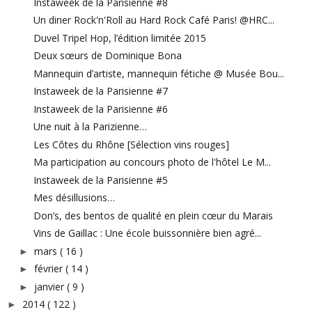
Instaweek de la Parisienne #8
Un diner Rock'n'Roll au Hard Rock Café Paris! @HRC...
Duvel Tripel Hop, l’édition limitée 2015
Deux sœurs de Dominique Bona
Mannequin d’artiste, mannequin fétiche @ Musée Bou...
Instaweek de la Parisienne #7
Instaweek de la Parisienne #6
Une nuit à la Parizienne…
Les Côtes du Rhône [Sélection vins rouges]
Ma participation au concours photo de l'hôtel Le M...
Instaweek de la Parisienne #5
Mes désillusions…
Don’s, des bentos de qualité en plein cœur du Marais
Vins de Gaillac : Une école buissonnière bien agré...
mars
( 16 )
►
février
( 14 )
►
janvier
( 9 )
►
2014
( 122 )
►