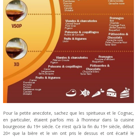
Pour la petite anecdote, sachez que les spiritueux et le Cognac,
en particulier, étaient parfois mis à l’honneur dans la cuisine
bourgeoise du 19
siècle. Ce n’est qu’à la fin du 19
siècle, début
e
e
20
que la bière et le vin ont pris le dessus et ont écarté le
e