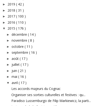
2019
( 42 )
►
2018
( 31 )
►
2017
( 100 )
►
2016
( 110 )
►
2015
( 176 )
▼
décembre
( 14 )
►
novembre
( 8 )
►
octobre
( 11 )
►
septembre
( 16 )
►
août
( 17 )
►
juillet
( 17 )
►
juin
( 21 )
►
mai
( 16 )
►
avril
( 17 )
▼
Les accords majeurs du Cognac
Organiser ses sorties culturelles et festives : qu...
Paradiso Lussemburgo de Filip Markiewicz, la parti...