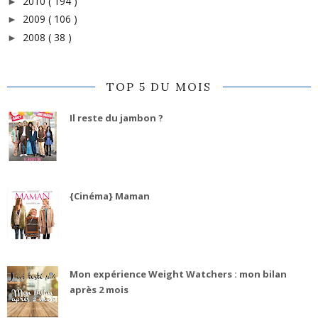
2010
( 194 )
►
2009
( 106 )
►
2008
( 38 )
►
TOP 5 DU MOIS
Il reste du jambon ?
{Cinéma} Maman
Mon expérience Weight Watchers : mon bilan
après 2 mois