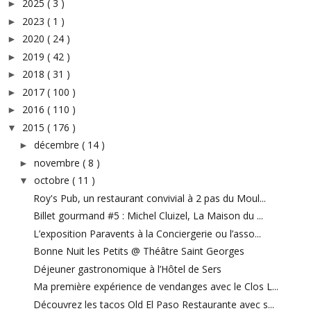
2025
( 3 )
►
2023
( 1 )
►
2020
( 24 )
►
2019
( 42 )
►
2018
( 31 )
►
2017
( 100 )
►
2016
( 110 )
►
2015
( 176 )
▼
décembre
( 14 )
►
novembre
( 8 )
►
octobre
( 11 )
▼
Roy's Pub, un restaurant convivial à 2 pas du Moul...
Billet gourmand #5 : Michel Cluizel, La Maison du ...
L’exposition Paravents à la Conciergerie ou l’asso...
Bonne Nuit les Petits @ Théâtre Saint Georges
Déjeuner gastronomique à l’Hôtel de Sers
Ma première expérience de vendanges avec le Clos L...
Découvrez les tacos Old El Paso Restaurante avec s...