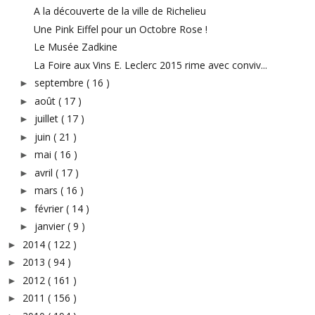
A la découverte de la ville de Richelieu
Une Pink Eiffel pour un Octobre Rose !
Le Musée Zadkine
La Foire aux Vins E. Leclerc 2015 rime avec conviv...
septembre
( 16 )
►
août
( 17 )
►
juillet
( 17 )
►
juin
( 21 )
►
mai
( 16 )
►
avril
( 17 )
►
mars
( 16 )
►
février
( 14 )
►
janvier
( 9 )
►
2014
( 122 )
►
2013
( 94 )
►
2012
( 161 )
►
2011
( 156 )
►