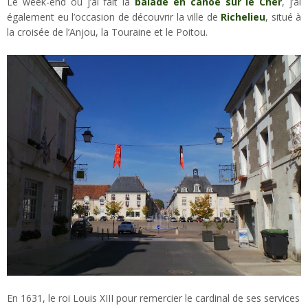
Le week-end où j’ai fait la
balade en canoë sur le Cher
, j’ai
également eu l’occasion de découvrir la ville de
Richelieu
, situé à
la croisée de l’Anjou, la Touraine et le Poitou.
En 1631, le roi Louis XIII pour remercier le cardinal de ses services