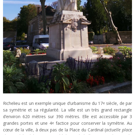
Richelieu est un exemple unique d’urbanisme du 17
siècle, de par
e
sa symétrie et sa régularité. La ville est un très grand rectangle
d’environ 620 mètres sur 390 mètres. Elle est accessible par 3
grandes portes et une 4
factice pour conserver la symétrie. Au
e
cœur de la ville, à deux pas de la Place du Cardinal (
actuelle place