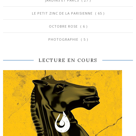
JARDINS ET PARCS
( 27 )
LE PETIT ZINC DE LA PARISIENNE
( 65 )
OCTOBRE ROSE
( 6 )
PHOTOGRAPHIE
( 5 )
LECTURE EN COURS