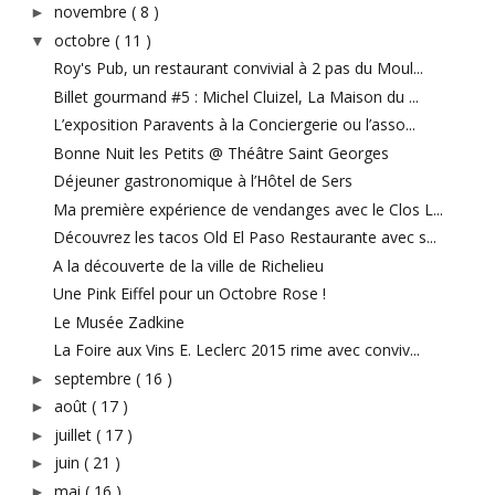
novembre
( 8 )
►
octobre
( 11 )
▼
Roy's Pub, un restaurant convivial à 2 pas du Moul...
Billet gourmand #5 : Michel Cluizel, La Maison du ...
L’exposition Paravents à la Conciergerie ou l’asso...
Bonne Nuit les Petits @ Théâtre Saint Georges
Déjeuner gastronomique à l’Hôtel de Sers
Ma première expérience de vendanges avec le Clos L...
Découvrez les tacos Old El Paso Restaurante avec s...
A la découverte de la ville de Richelieu
Une Pink Eiffel pour un Octobre Rose !
Le Musée Zadkine
La Foire aux Vins E. Leclerc 2015 rime avec conviv...
septembre
( 16 )
►
août
( 17 )
►
juillet
( 17 )
►
juin
( 21 )
►
mai
( 16 )
►