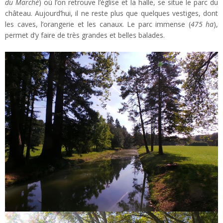
du Marché
) où l’on retrouve l’église et la halle, se situe le parc du
château. Aujourd’hui, il ne reste plus que quelques vestiges, dont
les caves, l’orangerie et les canaux. Le parc immense (
475 ha
),
permet d’y faire de très grandes et belles balades.